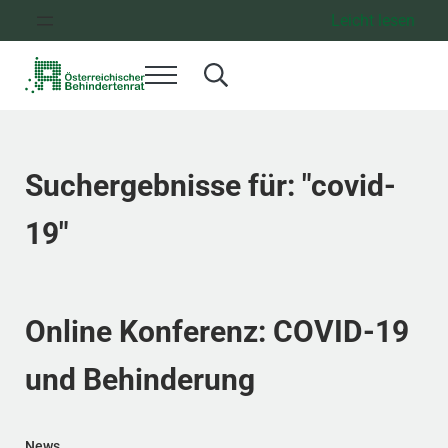
Zum Inhalt springen
Zur Hauptnavigation springen
Zum Footer springen
Leicht lesen
Menü
Search...
Österreichischer Behindertenrat
Dachorganisation der Behindertenverbände Österreichs
Suchergebnisse für: "covid-
19"
Online Konferenz: COVID-19
und Behinderung
News