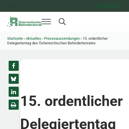
Zum Inhalt springen
Zur Hauptnavigation springen
Zum Footer springen
Leicht lesen
Menü
Search...
Österreichischer Behindertenrat
Dachorganisation der Behindertenverbände Österreichs
Startseite
›
Aktuelles
›
Presseaussendungen
›
15. ordentlicher
Delegiertentag des Österreichischen Behindertenrates
15. ordentlicher
Delegiertentag