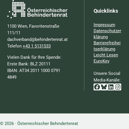
Quicklinks
Impressum
1100 Wien, Favoritenstraße
Datenschutzer
111/11
klärung
dachverband@behindertenrat.at
Barrierefreihei
Telefon
+43 1 5131533
tserklärung
Leicht Lesen
Vielen Dank für Ihre Spende:
EuroKey
Erste Bank: BLZ 20111
IBAN: AT34 2011 1000 0791
Unsere Social
4849
Media-Kanäle:
Facebook
Bluesky
Linked
Inst
© 2026 · Österreichischer Behindertenrat