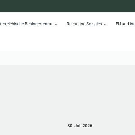
terreichische Behindertenrat
Recht und Soziales
EU und int
nrat
30. Juli 2026