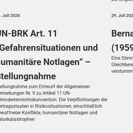
. Juli 2026
29. Juli 20
N-BRK Art. 11
Berna
Gefahrensituationen und
(195
Eine Stim
umanitäre Notlagen“ –
Gleichber
verstummt
Stellungnahme
tellungnahme zum Entwurf der Allgemeinen
merkungen Nr. 9 zu Artikel 11 UN-
hindertenrechtskonvention: Die Verpflichtungen der
rtragsstaaten in Risikosituationen, einschließlich
waffneter Konflikte, humanitärer Notlagen und
aturkatastrophen