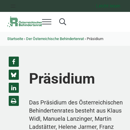
Zum Inhalt springen
Zur Hauptnavigation springen
Zum Footer springen
Leicht lesen
Menü
Search...
Österreichischer Behindertenrat
Dachorganisation der Behindertenverbände Österreichs
Startseite
›
Der Österreichische Behindertenrat
›
Präsidium
Präsidium
Das Präsidium des Österreichischen
Behindertenrates besteht aus Klaus
Widl, Manuela Lanzinger, Martin
Ladstätter, Helene Jarmer, Franz