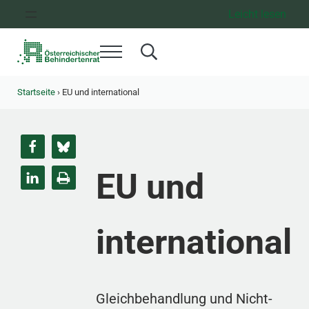
Zum Inhalt springen
Zur Hauptnavigation springen
Zum Footer springen
Leicht lesen
Menü
Search...
Österreichischer Behindertenrat
Dachorganisation der Behindertenverbände Österreichs
Startseite
›
EU und international
EU und
international
Gleichbehandlung und Nicht-