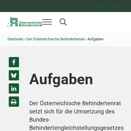
Zum Inhalt springen
Zur Hauptnavigation springen
Zum Footer springen
Leicht lesen
Menü
Search...
Österreichischer Behindertenrat
Dachorganisation der Behindertenverbände Österreichs
Startseite
›
Der Österreichische Behindertenrat
›
Aufgaben
Aufgaben
Der Österreichische Behindertenrat
setzt sich für die Umsetzung des
Bundes-
Behindertengleichstellungsgesetzes