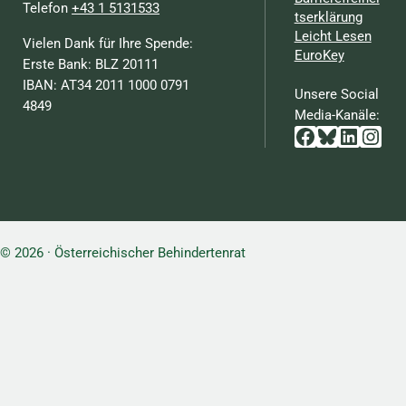
Telefon
+43 1 5131533
tserklärung
Leicht Lesen
Vielen Dank für Ihre Spende:
EuroKey
Erste Bank: BLZ 20111
IBAN: AT34 2011 1000 0791
Unsere Social
4849
Media-Kanäle:
Facebook
Bluesky
Linked
Inst
© 2026 · Österreichischer Behindertenrat