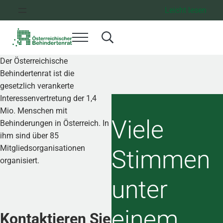
Zum Inhalt springen
Zur Hauptnavigation springen
Zum Footer springen
Leicht lesen
Menü
Search...
Österreichischer Behindertenrat
Dachorganisation der Behindertenverbände Österreichs
Der Österreichische
Aktuelles
Behindertenrat ist die
gesetzlich verankerte
Interessenvertretung der 1,4
Mio. Menschen mit
Viele
Behinderungen in Österreich. In
ihm sind über 85
Mitgliedsorganisationen
Stimmen
organisiert.
unter
einem
Kontaktieren Sie