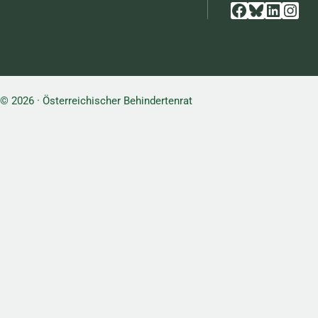
Facebook
Bluesky
Linked
Inst
© 2026 · Österreichischer Behindertenrat