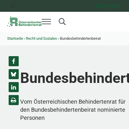
Zum Inhalt springen
Zur Hauptnavigation springen
Zum Footer springen
Leicht lesen
Menü
Search...
Österreichischer Behindertenrat
Dachorganisation der Behindertenverbände Österreichs
Startseite
›
Recht und Soziales
›
Bundesbehindertenbeirat
Bundesbehindert
Vom Österreichischen Behindertenrat für
den Bundesbehindertenbeirat nominierte
Personen