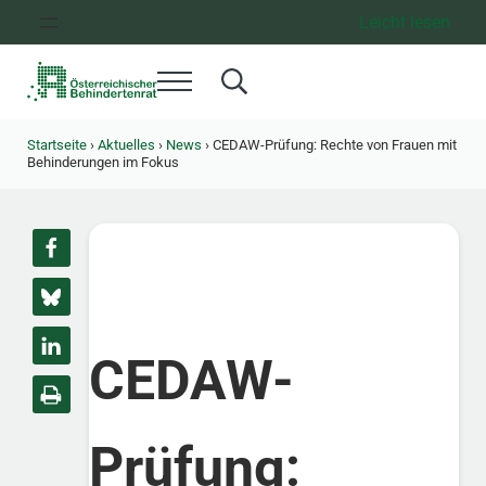
Zum Inhalt springen
Zur Hauptnavigation springen
Zum Footer springen
Leicht lesen
Menü
Search...
Österreichischer Behindertenrat
Dachorganisation der Behindertenverbände Österreichs
Startseite
›
Aktuelles
›
News
›
CEDAW-Prüfung: Rechte von Frauen mit
Behinderungen im Fokus
CEDAW-
Prüfung: