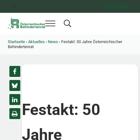
Zum Inhalt springen
Zur Hauptnavigation springen
Zum Footer springen
Leicht lesen
Menü
Search...
Österreichischer Behindertenrat
Dachorganisation der Behindertenverbände Österreichs
Startseite
›
Aktuelles
›
News
›
Festakt: 50 Jahre Österreichischer
Behindertenrat
Festakt: 50
Jahre