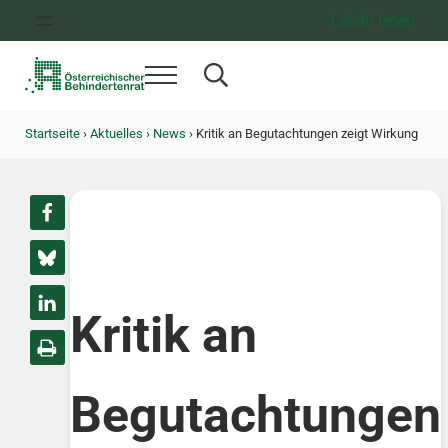
Zum Inhalt springen
Zur Hauptnavigation springen
Zum Footer springen
Leicht lesen
Menü
Search...
Österreichischer Behindertenrat
Dachorganisation der Behindertenverbände Österreichs
Startseite
›
Aktuelles
›
News
›
Kritik an Begutachtungen zeigt Wirkung
Kritik an
Begutachtungen