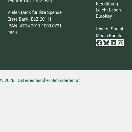
Telefon
+43 1 5131533
tserklärung
Leicht Lesen
Vielen Dank für Ihre Spende:
EuroKey
Erste Bank: BLZ 20111
IBAN: AT34 2011 1000 0791
Unsere Social
4849
Media-Kanäle:
Facebook
Bluesky
Linked
Inst
© 2026 · Österreichischer Behindertenrat