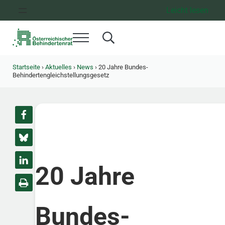
Zum Inhalt springen
Zur Hauptnavigation springen
Zum Footer springen
Leicht lesen
Menü
Search...
Österreichischer Behindertenrat
Dachorganisation der Behindertenverbände Österreichs
Startseite
›
Aktuelles
›
News
›
20 Jahre Bundes-
Behindertengleichstellungsgesetz
20 Jahre
Bundes-