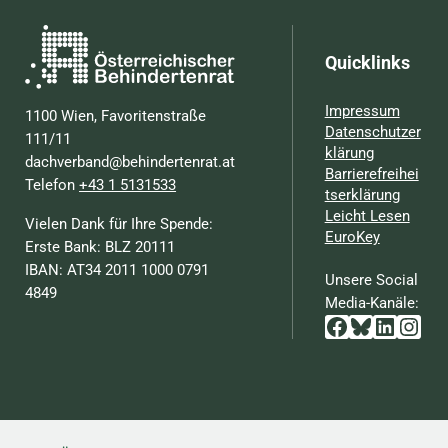
Quicklinks
Impressum
1100 Wien, Favoritenstraße
Datenschutzer
111/11
klärung
dachverband@behindertenrat.at
Barrierefreihei
Telefon
+43 1 5131533
tserklärung
Leicht Lesen
Vielen Dank für Ihre Spende:
EuroKey
Erste Bank: BLZ 20111
IBAN: AT34 2011 1000 0791
Unsere Social
4849
Media-Kanäle:
Facebook
Bluesky
Linked
Inst