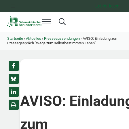
Zum Inhalt springen
Zur Hauptnavigation springen
Zum Footer springen
Leicht lesen
Menü
Search...
Österreichischer Behindertenrat
Dachorganisation der Behindertenverbände Österreichs
Startseite
›
Aktuelles
›
Presseaussendungen
›
AVISO: Einladung zum
Pressegespräch "Wege zum selbstbestimmten Leben"
AVISO: Einladun
zum