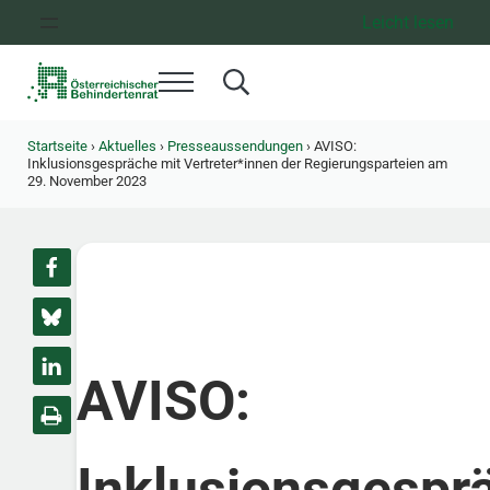
Zum Inhalt springen
Zur Hauptnavigation springen
Zum Footer springen
Leicht lesen
Menü
Search...
Österreichischer Behindertenrat
Dachorganisation der Behindertenverbände Österreichs
Startseite
›
Aktuelles
›
Presseaussendungen
›
AVISO:
Inklusionsgespräche mit Vertreter*innen der Regierungsparteien am
29. November 2023
AVISO:
Inklusionsgespr