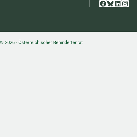
Facebook
Bluesky
Linked
Inst
© 2026 · Österreichischer Behindertenrat