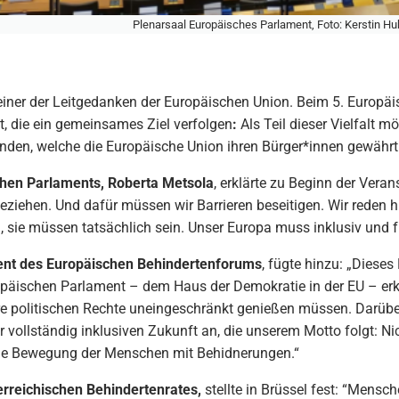
Plenarsaal Europäisches Parlament, Foto: Kerstin Hu
tet einer der Leitgedanken der Europäischen Union. Beim 5. Eur
, die ein gemeinsames Ziel verfolgen
:
Als Teil dieser Vielfalt 
nden, welche die Europäische Union ihren Bürger*innen gewährt
chen Parlaments, Roberta Metsola
, erklärte zu Beginn der Ver
eziehen. Und dafür müssen wir Barrieren beseitigen. Wir reden h
, sie müssen tatsächlich sein. Unser Europa muss inklusiv und fü
dent des Europäischen Behindertenforums
, fügte hinzu: „Dieses
äischen Parlament – dem Haus der Demokratie in der EU – erken
e politischen Rechte uneingeschränkt genießen müssen. Darübe
vollständig inklusiven Zukunft an, die unserem Motto folgt: Ni
die Bewegung der Menschen mit Behidnerungen.“
erreichischen Behindertenrates,
stellte in Brüssel fest: “Mens