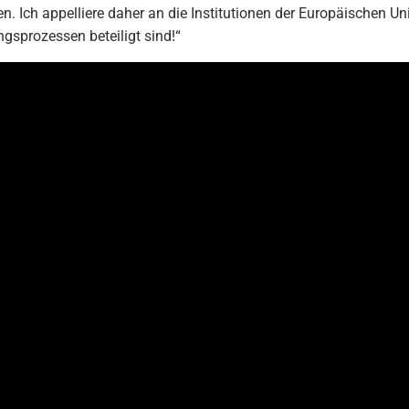
. Ich appelliere daher an die Institutionen der Europäischen Un
gsprozessen beteiligt sind!“