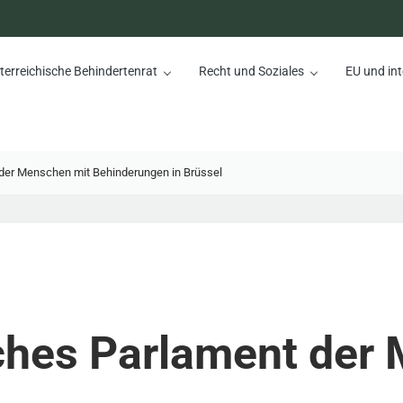
terreichische Behindertenrat
Recht und Soziales
EU und int
nrat
der Menschen mit Behinderungen in Brüssel
ches Parlament der