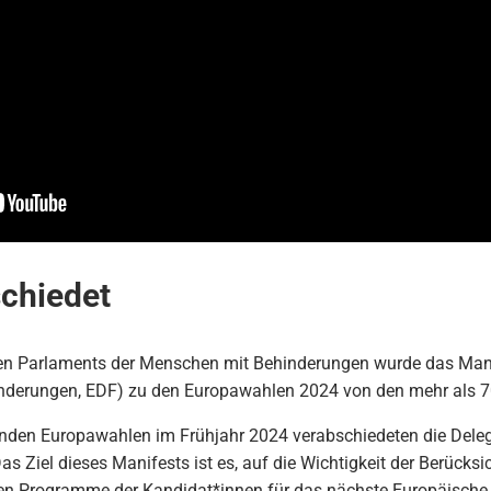
schiedet
n Parlaments der Menschen mit Behinderungen wurde das Manif
nderungen, EDF) zu den Europawahlen 2024 von den mehr als 
enden Europawahlen im Frühjahr 2024 verabschiedeten die Dele
as Ziel dieses Manifests ist es, auf die Wichtigkeit der Berüc
hen Programme der Kandidat*innen für das nächste Europäische P