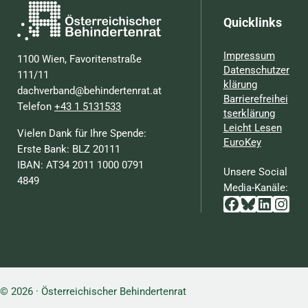
Quicklinks
Impressum
1100 Wien, Favoritenstraße
Datenschutzer
111/11
klärung
dachverband@behindertenrat.at
Barrierefreihei
Telefon
+43 1 5131533
tserklärung
Leicht Lesen
Vielen Dank für Ihre Spende:
EuroKey
Erste Bank: BLZ 20111
IBAN: AT34 2011 1000 0791
Unsere Social
4849
Media-Kanäle:
Facebook
Bluesky
Linked
Inst
© 2026 · Österreichischer Behindertenrat