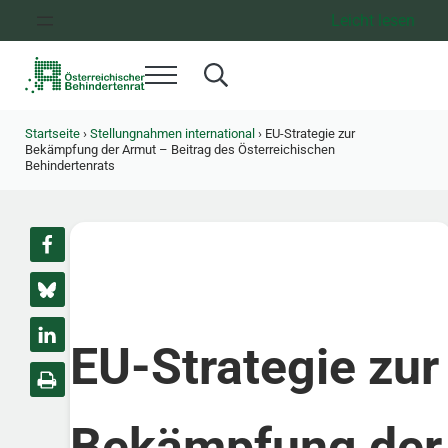
Zum Inhalt springen
Zur Hauptnavigation springen
Zum Footer springen
Leicht lesen
Menü
Search...
Österreichischer Behindertenrat
Dachorganisation der Behindertenverbände Österreichs
Startseite
›
Stellungnahmen international
›
EU-Strategie zur
Bekämpfung der Armut – Beitrag des Österreichischen
Behindertenrats
EU-Strategie zur
Bekämpfung der