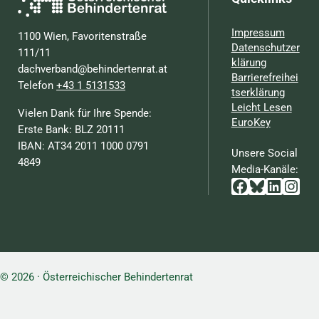
Impressum
1100 Wien, Favoritenstraße
Datenschutzer
111/11
klärung
dachverband@behindertenrat.at
Barrierefreihei
Telefon
+43 1 5131533
tserklärung
Leicht Lesen
Vielen Dank für Ihre Spende:
EuroKey
Erste Bank: BLZ 20111
IBAN: AT34 2011 1000 0791
Unsere Social
4849
Media-Kanäle:
Facebook
Bluesky
Linked
Inst
© 2026 · Österreichischer Behindertenrat