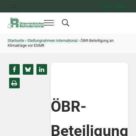
Zum Inhalt springen
Zur Hauptnavigation springen
Zum Footer springen
Leicht lesen
Menü
Search...
Österreichischer Behindertenrat
Dachorganisation der Behindertenverbände Österreichs
Startseite
›
Stellungnahmen international
›
ÖBR-Beteiligung an
Klimaklage vor EGMR
ÖBR-
Beteiligung