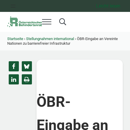
Zum Inhalt springen
Zur Hauptnavigation springen
Zum Footer springen
Leicht lesen
Menü
Search...
Österreichischer Behindertenrat
Dachorganisation der Behindertenverbände Österreichs
Startseite
›
Stellungnahmen international
›
ÖBR-Eingabe an Vereinte
Nationen zu barrierefreier Infrastruktur
ÖBR-
Eingabe an