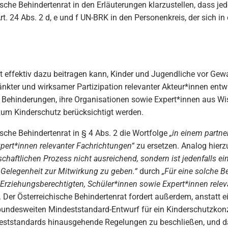
ische Behindertenrat in den Erläuterungen klarzustellen, dass je
. 24 Abs. 2 d, e und f UN-BRK in den Personenkreis, der sich i
 effektiv dazu beitragen kann, Kinder und Jugendliche vor Gewa
nkter und wirksamer Partizipation relevanter Akteur*innen entwi
Behinderungen, ihre Organisationen sowie Expert*innen aus Wi
um Kinderschutz berücksichtigt werden.
ische Behindertenrat in § 4 Abs. 2 die Wortfolge
„in einem partne
pert*innen relevanter Fachrichtungen“
zu ersetzen. Analog hierzu
schaftlichen Prozess nicht ausreichend, sondern ist jedenfalls 
 Gelegenheit zur Mitwirkung zu geben.“
durch
„Für eine solche B
an Erziehungsberechtigten, Schüler*innen sowie Expert*innen rel
 Der Österreichische Behindertenrat fordert außerdem, anstatt e
undesweiten Mindeststandard-Entwurf für ein Kinderschutzkonzep
eststandards hinausgehende Regelungen zu beschließen, und da