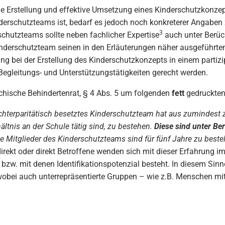
die Erstellung und effektive Umsetzung eines Kinderschutzkonze
nderschutzteams ist, bedarf es jedoch noch konkreterer Angaben
3
utzteams sollte neben fachlicher Expertise
auch unter Berück
Kinderschutzteam seinen in den Erläuterungen näher ausgeführt
ung bei der Erstellung des Kinderschutzkonzepts in einem partiz
Begleitungs- und Unterstützungstätigkeiten gerecht werden.
ichische Behindertenrat, § 4 Abs. 5 um folgenden
fett
gedruckten
hterparitätisch besetztes Kinderschutzteam hat aus zumindest z
ältnis an der Schule tätig sind, zu bestehen.
Diese sind unter Ber
e Mitglieder des Kinderschutzteams sind für fünf Jahre zu bestel
rekt oder direkt Betroffene wenden sich mit dieser Erfahrung im
zw. mit denen Identifikationspotenzial besteht. In diesem Sinne
wobei auch unterrepräsentierte Gruppen – wie z.B. Menschen mi