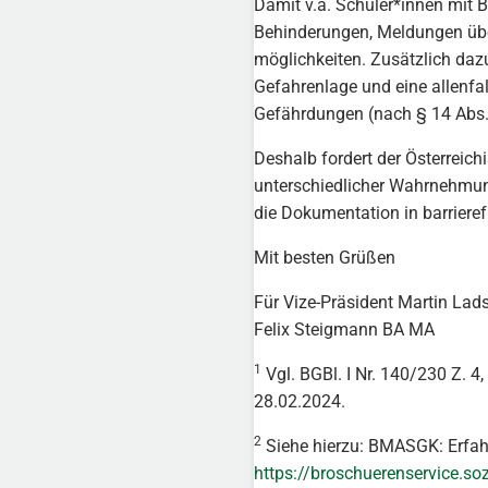
Damit v.a. Schüler*innen mit 
Behinderungen, Meldungen über
möglichkeiten. Zusätzlich da
Gefahrenlage und eine allenf
Gefährdungen (nach § 14 Abs. 1
Deshalb fordert der Österreich
unterschiedlicher Wahrnehmun
die Dokumentation in barrieref
Mit besten Grüßen
Für Vize-Präsident Martin Lad
Felix Steigmann BA MA
1
Vgl. BGBl. I Nr. 140/230 Z. 4,
28.02.2024.
2
Siehe hierzu: BMASGK: Erfah
https://broschuerenservice.s