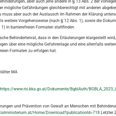
Behinderungen, aber auch jene andere in § 13 Abs. 2 der vorli
 mögliche Gefährdungen gleichberechtigt mit anderen abgeben 
zu muss aber auch der Austausch im Rahmen der Klärung unter
alls weitere Vorgehensweise (nach § 12 Abs. 1), sowie die Do
) in barrierefreien Formaten stattfinden.
ische Behindertenrat, dass in den Erläuterungen klargestellt wi
gen über eine mögliche Gefahrenlage und eine allenfalls weit
reien Formaten zu erfolgen hat.
stätter MA
https://www.ris.bka.gv.at/Dokumente/BgblAuth/BGBLA_2023_
rungen und Prävention von Gewalt an Menschen mit Behinderu
ozialministerium.at/Home/Download?publicationId=718
Letzter 