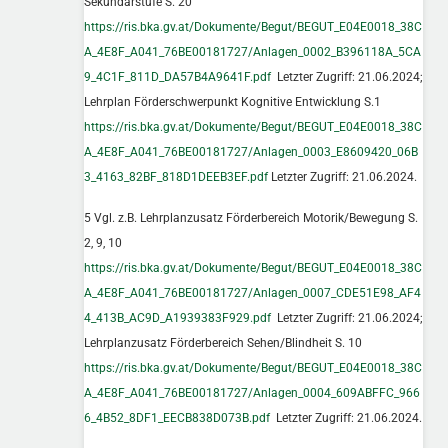
Sekundarstufe S. 20
https://ris.bka.gv.at/Dokumente/Begut/BEGUT_E04E0018_38C
A_4E8F_A041_76BE00181727/Anlagen_0002_B396118A_5CA
9_4C1F_811D_DA57B4A9641F.pdf
Letzter Zugriff: 21.06.2024;
Lehrplan Förderschwerpunkt Kognitive Entwicklung S.1
https://ris.bka.gv.at/Dokumente/Begut/BEGUT_E04E0018_38C
A_4E8F_A041_76BE00181727/Anlagen_0003_E8609420_06B
3_4163_82BF_818D1DEEB3EF.pdf
Letzter Zugriff: 21.06.2024.
5 Vgl. z.B. Lehrplanzusatz Förderbereich Motorik/Bewegung S.
2, 9, 10
https://ris.bka.gv.at/Dokumente/Begut/BEGUT_E04E0018_38C
A_4E8F_A041_76BE00181727/Anlagen_0007_CDE51E98_AF4
4_413B_AC9D_A1939383F929.pdf
Letzter Zugriff: 21.06.2024;
Lehrplanzusatz Förderbereich Sehen/Blindheit S. 10
https://ris.bka.gv.at/Dokumente/Begut/BEGUT_E04E0018_38C
A_4E8F_A041_76BE00181727/Anlagen_0004_609ABFFC_966
6_4B52_8DF1_EECB838D073B.pdf
Letzter Zugriff: 21.06.2024.