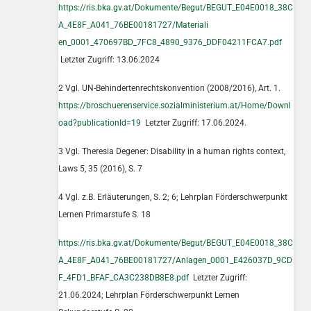
https://ris.bka.gv.at/Dokumente/Begut/BEGUT_E04E0018_38C
A_4E8F_A041_76BE00181727/Materiali
en_0001_470697BD_7FC8_4890_9376_DDF04211FCA7.pdf
Letzter Zugriff: 13.06.2024
2 Vgl. UN-Behindertenrechtskonvention (2008/2016), Art. 1.
https://broschuerenservice.sozialministerium.at/Home/Downl
oad?publicationId=19
Letzter Zugriff: 17.06.2024.
3 Vgl. Theresia Degener: Disability in a human rights context,
Laws 5, 35 (2016), S. 7
4 Vgl. z.B. Erläuterungen, S. 2; 6; Lehrplan Förderschwerpunkt
Lernen Primarstufe S. 18
https://ris.bka.gv.at/Dokumente/Begut/BEGUT_E04E0018_38C
A_4E8F_A041_76BE00181727/Anlagen_0001_E426037D_9CD
F_4FD1_BFAF_CA3C238DB8E8.pdf
Letzter Zugriff:
21.06.2024; Lehrplan Förderschwerpunkt Lernen