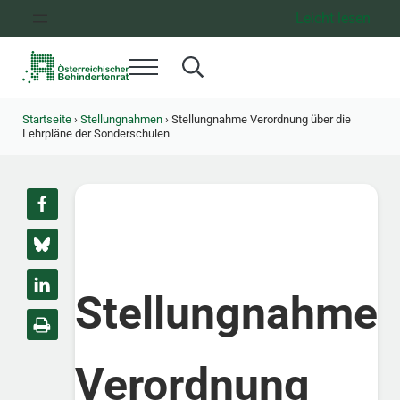
Zum Inhalt springen
Zur Hauptnavigation springen
Zum Footer springen
Leicht lesen
Menü
Search...
Österreichischer Behindertenrat
Dachorganisation der Behindertenverbände Österreichs
Startseite
›
Stellungnahmen
›
Stellungnahme Verordnung über die
Lehrpläne der Sonderschulen
Stellungnahme
Verordnung