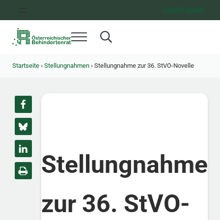
Zum Inhalt springen
Zur Hauptnavigation springen
Zum Footer springen
Leicht lesen
Menü
Search...
Österreichischer Behindertenrat
Dachorganisation der Behindertenverbände Österreichs
Startseite
›
Stellungnahmen
›
Stellungnahme zur 36. StVO-Novelle
Stellungnahme
zur 36. StVO-