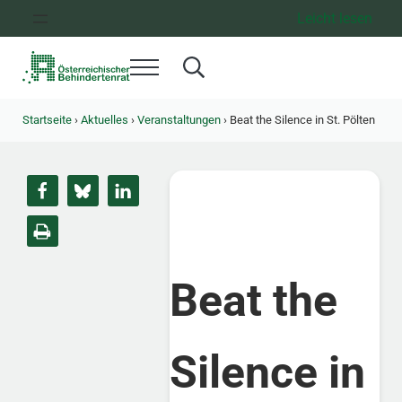
Zum Inhalt springen
Zur Hauptnavigation springen
Zum Footer springen
Leicht lesen
Menü
Search...
Österreichischer Behindertenrat
Dachorganisation der Behindertenverbände Österreichs
Startseite
›
Aktuelles
›
Veranstaltungen
›
Beat the Silence in St. Pölten
Beat the
Silence in