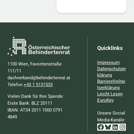
Quicklinks
Impressum
1100 Wien, Favoritenstraße
Datenschutzer
111/11
klärung
dachverband@behindertenrat.at
Barrierefreihei
Telefon
+43 1 5131533
tserklärung
Leicht Lesen
Vielen Dank für Ihre Spende:
EuroKey
Erste Bank: BLZ 20111
IBAN: AT34 2011 1000 0791
Unsere Social
4849
Media-Kanäle:
Facebook
Bluesky
Linked
Inst