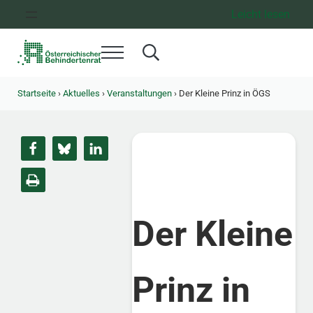
Zum Inhalt springen
Zur Hauptnavigation springen
Zum Footer springen
Leicht lesen
Menü
Search...
Österreichischer Behindertenrat
Dachorganisation der Behindertenverbände Österreichs
Startseite
›
Aktuelles
›
Veranstaltungen
›
Der Kleine Prinz in ÖGS
Der Kleine
Prinz in