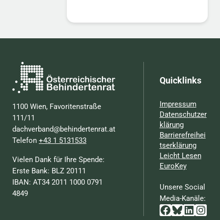
Quicklinks
Impressum
1100 Wien, Favoritenstraße
Datenschutzer
111/11
klärung
dachverband@behindertenrat.at
Barrierefreihei
Telefon
+43 1 5131533
tserklärung
Leicht Lesen
Vielen Dank für Ihre Spende:
EuroKey
Erste Bank: BLZ 20111
IBAN: AT34 2011 1000 0791
Unsere Social
4849
Media-Kanäle:
Facebook
Bluesky
Linked
Inst