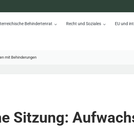
terreichische Behindertenrat
Recht und Soziales
EU und int
nrat
en mit Behinderungen
he Sitzung: Aufwach