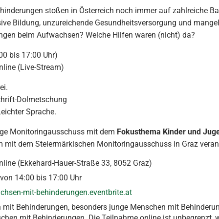
hinderungen stoßen in Österreich noch immer auf zahlreiche Ba
sive Bildung, unzureichende Gesundheitsversorgung und mangeln
ngen beim Aufwachsen? Welche Hilfen waren (nicht) da?
00 bis 17:00 Uhr)
nline (Live-Stream)
ei.
hrift-Dolmetschung
ichter Sprache.
gige Monitoringausschuss mit dem
Fokusthema Kinder und Juge
 mit dem Steiermärkischen Monitoringausschuss in Graz verans
nline (Ekkehard-Hauer-Straße 33, 8052 Graz)
von 14:00 bis 17:00 Uhr
chsen-mit-behinderungen.eventbrite.at
n mit Behinderungen, besonders junge Menschen mit Behinderunge
schen mit Behinderungen. Die Teilnahme online ist unbegrenzt,