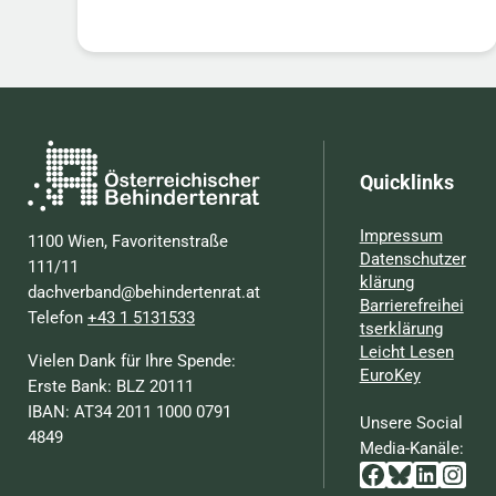
Quicklinks
Impressum
1100 Wien, Favoritenstraße
Datenschutzer
111/11
klärung
dachverband@behindertenrat.at
Barrierefreihei
Telefon
+43 1 5131533
tserklärung
Leicht Lesen
Vielen Dank für Ihre Spende:
EuroKey
Erste Bank: BLZ 20111
IBAN: AT34 2011 1000 0791
Unsere Social
4849
Media-Kanäle:
Facebook
Bluesky
Linked
Inst