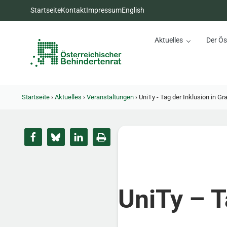
Zum Inhalt springen
Zur Hauptnavigation springen
Zum Footer springen
Startseite
Kontakt
Impressum
English
Aktuelles
Der Ös
Österreichischer Behinderte
Dachorganisation der Behindertenverbände Österreichs
Startseite
›
Aktuelles
›
Veranstaltungen
›
UniTy - Tag der Inklusion in Gr
UniTy – T