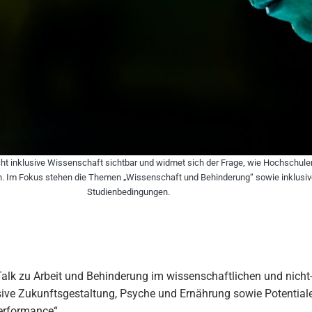
cht inklusive Wissenschaft sichtbar und widmet sich der Frage, wie Hochschul
nen. Im Fokus stehen die Themen „Wissenschaft und Behinderung“ sowie inklusiv
Studienbedingungen.
Talk zu Arbeit und Behinderung im wissenschaftlichen und nicht
ive Zukunftsgestaltung, Psyche und Ernährung sowie Potentiale
erformance“.