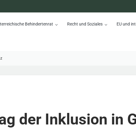
terreichische Behindertenrat
Recht und Soziales
EU und int
nrat
az
ag der Inklusion in 