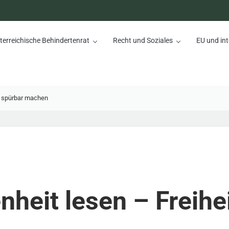
terreichische Behindertenrat
Recht und Soziales
EU und int
nrat
t spürbar machen
heit lesen – Freihe