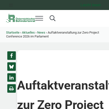
Zum Inhalt springen
Zur Hauptnavigation springen
Zum Footer springen
Leicht lesen
Menü
Search...
Österreichischer Behindertenrat
Dachorganisation der Behindertenverbände Österreichs
Startseite
›
Aktuelles
›
News
›
Auftaktveranstaltung zur Zero Project
Conference 2026 im Parlament
Auftaktveransta
zur Zero Project