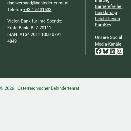
klärung
dachverband@behindertenrat.at
Barrierefreihei
Telefon
+43 1 5131533
tserklärung
Leicht Lesen
Vielen Dank für Ihre Spende:
EuroKey
Erste Bank: BLZ 20111
IBAN: AT34 2011 1000 0791
Unsere Social
4849
Media-Kanäle:
Facebook
Bluesky
Linked
Inst
© 2026 · Österreichischer Behindertenrat