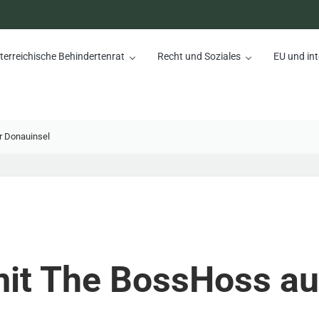
terreichische Behindertenrat
Recht und Soziales
EU und int
nrat
r Donauinsel
mit The BossHoss au