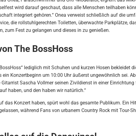
elfest wird darauf geschaut, dass alle Menschen teilhaben kön
schaft integriert gehören.“ Onea verweist schließlich auf die u
vice, die rollstuhlgerechten Toiletten, überwachte Parkplätze, 
, zum Fest zu gelangen und dieses in zu genießen.
 von The BossHoss
BossHoss“ lediglich mit Schuhen und kurzen Hosen bekleidet die
ss ein Konzertbeginn um 10:00 Uhr äußerst ungewöhnlich sei. Abe
ie Gitarrist Sascha Vollmer seinen Zivildienst in einer Einrichtu
auf haben, und den haben wir natürlich.“
auf das Konzert haben, spürt wohl das gesamte Publikum. Ein H
sgelassen, während Fans von urbanem Country Rock mit Tour-Shi