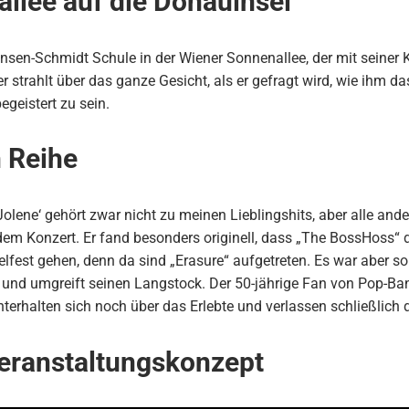
llee auf die Donauinsel
ansen-Schmidt Schule in der Wiener Sonnenallee, der mit seiner 
r strahlt über das ganze Gesicht, als er gefragt wird, wie ihm d
geistert zu sein.
n Reihe
‚Jolene‘ gehört zwar nicht zu meinen Lieblingshits, aber alle and
em Konzert. Er fand besonders originell, dass „The BossHoss“ 
est gehen, denn da sind „Erasure“ aufgetreten. Es war aber so v
ch und umgreift seinen Langstock. Der 50-jährige Fan von Pop-Ba
terhalten sich noch über das Erlebte und verlassen schließlich 
Veranstaltungskonzept