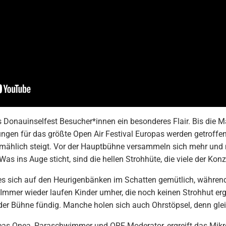
s Donauinselfest Besucher*innen ein besonderes Flair. Bis die M
tungen für das größte Open Air Festival Europas werden getroff
lmählich steigt. Vor der Hauptbühne versammeln sich mehr und m
Was ins Auge sticht, sind die hellen Strohhüte, die viele der Ko
s sich auf den Heurigenbänken im Schatten gemütlich, während 
Immer wieder laufen Kinder umher, die noch keinen Strohhut erga
der Bühne fündig. Manche holen sich auch Ohrstöpsel, denn gle
dreas Onea, Paraschwimmer und ORF-Moderator, ergreift das Mik