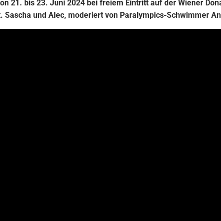
on 21. bis 23. Juni 2024 bei freiem Eintritt auf der Wiener Don
. Sascha und Alec, moderiert von Paralympics-Schwimmer A