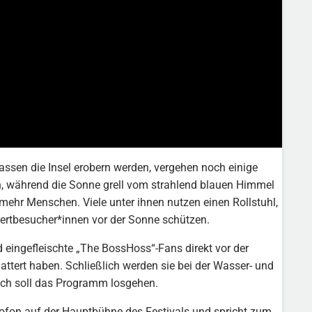
assen die Insel erobern werden, vergehen noch einige
en, während die Sonne grell vom strahlend blauen Himmel
ehr Menschen. Viele unter ihnen nutzen einen Rollstuhl,
nzertbesucher*innen vor der Sonne schützen.
eingefleischte „The BossHoss“-Fans direkt vor der
ttert haben. Schließlich werden sie bei der Wasser- und
ich soll das Programm losgehen.
rofon auf der Hauptbühne des Festivals und spricht zum