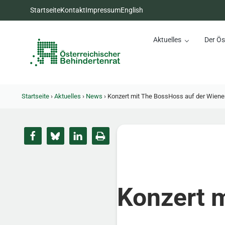
Zum Inhalt springen
Zur Hauptnavigation springen
Zum Footer springen
Startseite
Kontakt
Impressum
English
Aktuelles
Der Ös
Österreichischer Behinderte
Dachorganisation der Behindertenverbände Österreichs
Startseite
›
Aktuelles
›
News
›
Konzert mit The BossHoss auf der Wiene
Konzert 