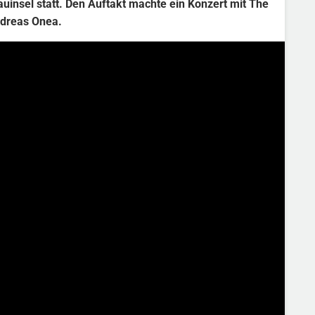
auinsel statt. Den Auftakt machte ein Konzert mit The
ndreas Onea.