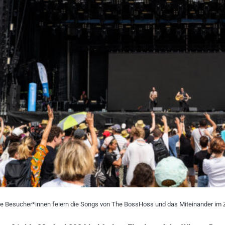
he Besucher*innen feiern die Songs von The BossHoss und das Miteinander im Z