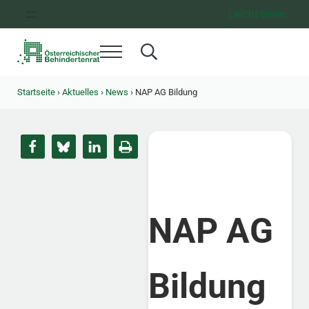
Zum Inhalt springen
Zur Hauptnavigation springen
Zum Footer springen
Leicht lesen
Menü
Search...
Österreichischer Behindertenrat
Dachorganisation der Behindertenverbände Österreichs
Startseite
›
Aktuelles
›
News
›
NAP AG Bildung
NAP AG
Bildung