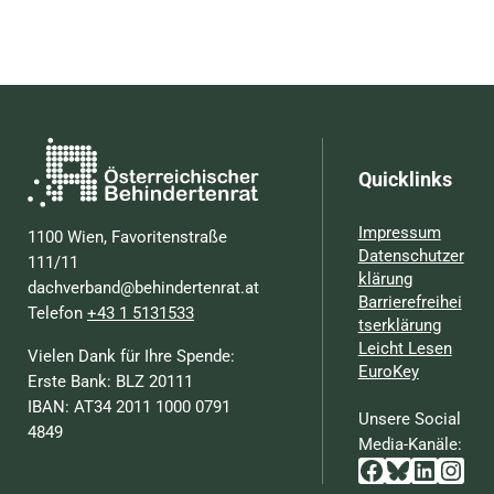
Quicklinks
Impressum
1100 Wien, Favoritenstraße
Datenschutzer
111/11
klärung
dachverband@behindertenrat.at
Barrierefreihei
Telefon
+43 1 5131533
tserklärung
Leicht Lesen
Vielen Dank für Ihre Spende:
EuroKey
Erste Bank: BLZ 20111
IBAN: AT34 2011 1000 0791
Unsere Social
4849
Media-Kanäle:
Facebook
Bluesky
Linked
Inst