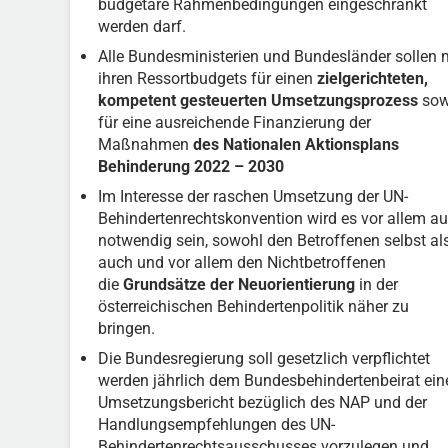
budgetäre Rahmenbedingungen eingeschränkt
werden darf.
Alle Bundesministerien und Bundesländer sollen 
ihren Ressortbudgets für einen
zielgerichteten,
kompetent gesteuerten Umsetzungsprozess
sow
für eine ausreichende Finanzierung der
Maßnahmen
des Nationalen Aktionsplans
Behinderung 2022 – 2030
Im Interesse der raschen Umsetzung der UN-
Behindertenrechtskonvention wird es vor allem a
notwendig sein, sowohl den Betroffenen selbst al
auch und vor allem den Nichtbetroffenen
die
Grundsätze der Neuorientierung
in der
österreichischen Behindertenpolitik näher zu
bringen.
Die Bundesregierung soll gesetzlich verpflichtet
werden jährlich dem Bundesbehindertenbeirat ein
Umsetzungsbericht bezüglich des NAP und der
Handlungsempfehlungen des UN-
Behindertenrechtsausschusses vorzulegen und