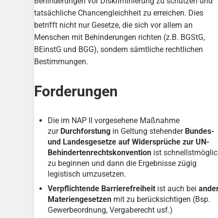
Behinderungen vor Diskriminierung zu schützen und
tatsächliche Chancengleichheit zu erreichen. Dies
betrifft nicht nur Gesetze, die sich vor allem an
Menschen mit Behinderungen richten (z.B. BGStG,
BEinstG und BGG), sondern sämtliche rechtlichen
Bestimmungen.
Forderungen
Die im NAP II vorgesehene Maßnahme
zur
Durchforstung
in Geltung stehender
Bundes-
und Landesgesetze auf Widersprüche zur UN-
Behindertenrechtskonvention
ist schnellstmögli
zu beginnen und dann die Ergebnisse zügig
legistisch umzusetzen.
Verpflichtende
Barrierefreiheit
ist auch bei
ande
Materiengesetzen
mit zu berücksichtigen (Bsp.
Gewerbeordnung, Vergaberecht usf.)