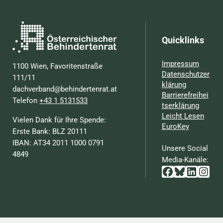
Quicklinks
Impressum
1100 Wien, Favoritenstraße
Datenschutzer
111/11
klärung
dachverband@behindertenrat.at
Barrierefreihei
Telefon
+43 1 5131533
tserklärung
Leicht Lesen
Vielen Dank für Ihre Spende:
EuroKey
Erste Bank: BLZ 20111
IBAN: AT34 2011 1000 0791
Unsere Social
4849
Media-Kanäle:
Facebook
Bluesky
Linked
Inst