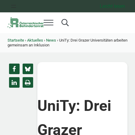
Zum Inhalt springen
Zur Hauptnavigation springen
Zum Footer springen
Leicht lesen
Menü
Search...
Österreichischer Behindertenrat
Dachorganisation der Behindertenverbände Österreichs
Startseite
›
Aktuelles
›
News
›
UniTy: Drei Grazer Universitäten arbeiten
gemeinsam an Inklusion
UniTy: Drei
Grazer