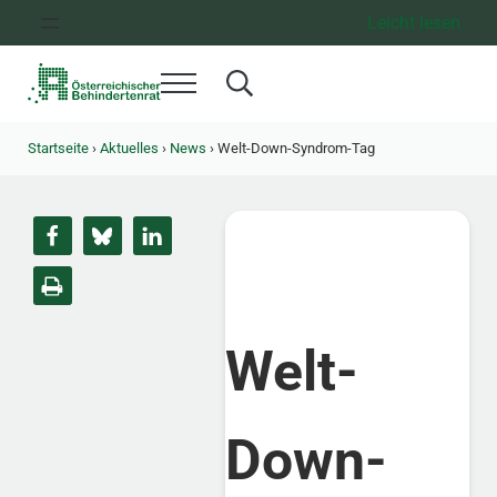
Zum Inhalt springen
Zur Hauptnavigation springen
Zum Footer springen
Leicht lesen
Menü
Search...
Österreichischer Behindertenrat
Dachorganisation der Behindertenverbände Österreichs
Startseite
›
Aktuelles
›
News
›
Welt-Down-Syndrom-Tag
Welt-
Down-