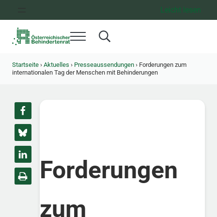
Zum Inhalt springen
Zur Hauptnavigation springen
Zum Footer springen
Leicht lesen
Menü
Search...
Österreichischer Behindertenrat
Dachorganisation der Behindertenverbände Österreichs
Startseite
›
Aktuelles
›
Presseaussendungen
›
Forderungen zum
internationalen Tag der Menschen mit Behinderungen
Forderungen
zum