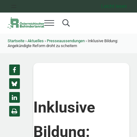
Zum Inhalt springen
Zur Hauptnavigation springen
Zum Footer springen
Leicht lesen
Menü
Search...
Österreichischer Behindertenrat
Dachorganisation der Behindertenverbände Österreichs
Startseite
›
Aktuelles
›
Presseaussendungen
›
Inklusive Bildung:
Angekündigte Reform droht zu scheitern
Inklusive
Bildung: