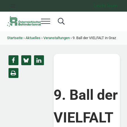
Zum Inhalt springen
Zur Hauptnavigation springen
Zum Footer springen
Leicht lesen
Menü
Search...
Österreichischer Behindertenrat
Dachorganisation der Behindertenverbände Österreichs
Startseite
›
Aktuelles
›
Veranstaltungen
›
9. Ball der VIELFALT in Graz
9. Ball der
VIELFALT