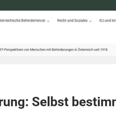
terreichische Behindertenrat
Recht und Soziales
EU und int
nrat
?! Perspektiven von Menschen mit Behinderungen in Österreich seit 1918
rung: Selbst bestim