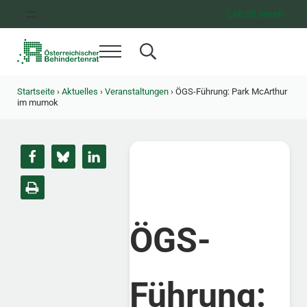
Zum Inhalt springen
Zur Hauptnavigation springen
Zum Footer springen
Leicht lesen
Menü
Search...
Österreichischer Behindertenrat
Dachorganisation der Behindertenverbände Österreichs
Startseite
›
Aktuelles
›
Veranstaltungen
›
ÖGS-Führung: Park McArthur
im mumok
ÖGS-
Führung: