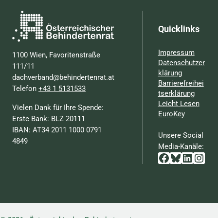
Quicklinks
Impressum
1100 Wien, Favoritenstraße
Datenschutzer
111/11
klärung
dachverband@behindertenrat.at
Barrierefreihei
Telefon
+43 1 5131533
tserklärung
Leicht Lesen
Vielen Dank für Ihre Spende:
EuroKey
Erste Bank: BLZ 20111
IBAN: AT34 2011 1000 0791
Unsere Social
4849
Media-Kanäle:
Facebook
Bluesky
Linked
Inst