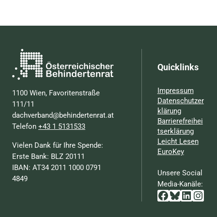
Quicklinks
Impressum
1100 Wien, Favoritenstraße
Datenschutzer
111/11
klärung
dachverband@behindertenrat.at
Barrierefreihei
Telefon
+43 1 5131533
tserklärung
Leicht Lesen
Vielen Dank für Ihre Spende:
EuroKey
Erste Bank: BLZ 20111
IBAN: AT34 2011 1000 0791
Unsere Social
4849
Media-Kanäle:
Facebook
Bluesky
Linked
Inst