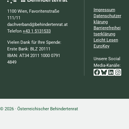
Impressum
1100 Wien, Favoritenstraße
Datenschutzer
111/11
klärung
dachverband@behindertenrat.at
Barrierefreihei
Telefon
+43 1 5131533
tserklärung
Leicht Lesen
Vielen Dank für Ihre Spende:
EuroKey
Erste Bank: BLZ 20111
IBAN: AT34 2011 1000 0791
Unsere Social
4849
Media-Kanäle:
Facebook
Bluesky
Linked
Inst
© 2026 · Österreichischer Behindertenrat