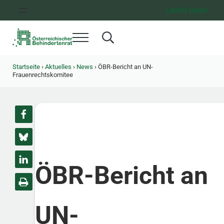
Zum Inhalt springen
Zur Hauptnavigation springen
Zum Footer springen
Leicht lesen
Menü
Search...
Österreichischer Behindertenrat
Dachorganisation der Behindertenverbände Österreichs
Startseite
›
Aktuelles
›
News
›
ÖBR-Bericht an UN-
Frauenrechtskomitee
ÖBR-Bericht an
UN-