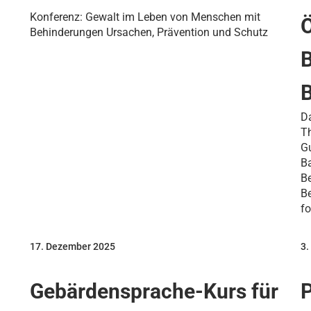
Konferenz: Gewalt im Leben von Menschen mit
Ö
Behinderungen Ursachen, Prävention und Schutz
B
Da
Th
G
Ba
B
B
fo
17. Dezember 2025
3.
Gebärdensprache-Kurs für
P