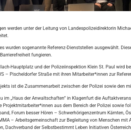
gen werden unter der Leitung von Landespolizeidirektorin Mich
itet.
s wurden sogenannte Referenz-Dienststellen ausgewählt. Diese P
arrierefreiheit fungieren.
llach-Hauptplatz und der Polizeiinspektion Klein St. Paul wird b
S – Pischeldorfer Straße mit ihren Mitarbeiter*innen zur Referen
ojekts ist die Zusammenarbeit zwischen der Polizei sowie den mi
im „Haus der Anwaltschaften“ in Klagenfurt die Auftaktveranstalt
Projektmitarbeiter*innen aus dem Bereich der Polizei sowie folg
band, Forum besser Hören – Schwerhörigenzentrum Kärnten, Öster
MA – Arbeitsgemeinschaft zur Begleitung von Menschen mit Ass
, Dachverband der Selbstbestimmt Leben Initiativen Österreich 