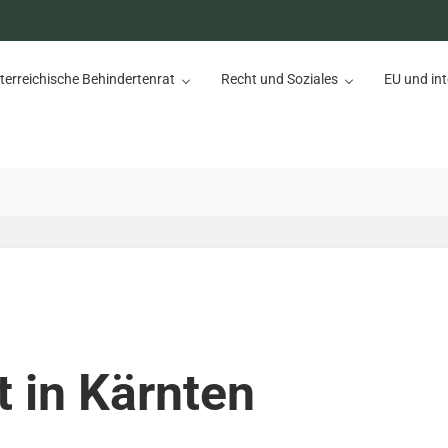
terreichische Behindertenrat
Recht und Soziales
EU und int
nrat
t in Kärnten