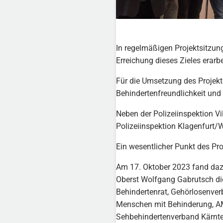
In regelmäßigen Projektsitzun
Erreichung dieses Zieles erarbe
Für die Umsetzung des Projekte
Behindertenfreundlichkeit und B
Neben der Polizeiinspektion Vi
Polizeiinspektion Klagenfurt/W
Ein wesentlicher Punkt des Pr
Am 17. Oktober 2023 fand dazu 
Oberst Wolfgang Gabrutsch die 
Behindertenrat, Gehörlosenver
Menschen mit Behinderung, AM
Sehbehindertenverband Kärnten