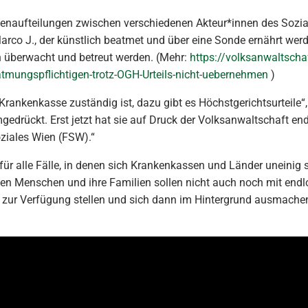
tenaufteilungen zwischen verschiedenen Akteur*innen des Sozial
arco J., der künstlich beatmet und über eine Sonde ernährt werd
n überwacht und betreut werden. (Mehr:
https://volksanwaltschaf
atmungspflichtigen-trotz-OGH-Urteils-nicht-uebernehmen
)
ie Krankenkasse zuständig ist, dazu gibt es Höchstgerichtsurteile
edrückt. Erst jetzt hat sie auf Druck der Volksanwaltschaft end
iales Wien (FSW).“
für alle Fälle, in denen sich Krankenkassen und Länder uneinig si
enen Menschen und ihre Familien sollen nicht auch noch mit en
g zur Verfügung stellen und sich dann im Hintergrund ausmachen,