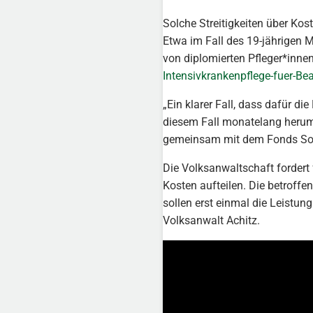
Solche Streitigkeiten über Kos
Etwa im Fall des 19-jährigen M
von diplomierten Pfleger*inne
Intensivkrankenpflege-fuer-Be
„Ein klarer Fall, dass dafür d
diesem Fall monatelang herumg
gemeinsam mit dem Fonds Soz
Die Volksanwaltschaft fordert 
Kosten aufteilen. Die betroff
sollen erst einmal die Leistun
Volksanwalt Achitz.