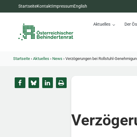
Zum Inhalt springen
Zur Hauptnavigation springen
Zum Footer springen
Startseite
Kontakt
Impressum
English
Aktuelles
Der Ös
Österreichischer Behinderte
Dachorganisation der Behindertenverbände Österreichs
Startseite
›
Aktuelles
›
News
›
Verzögerungen bei Rollstuhl-Genehmigun
Verzöger