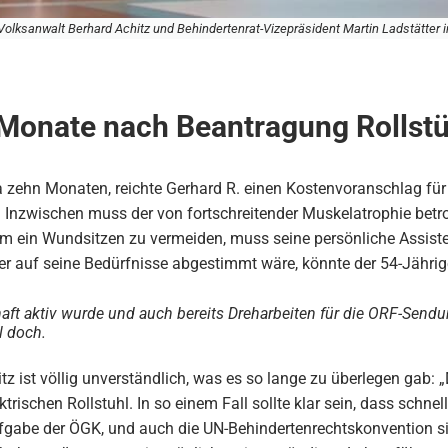
Volksanwalt Berhard Achitz und Behindertenrat-Vizepräsident Martin Ladstätter i
 Monate nach Beantragung Rollst
 zehn Monaten, reichte Gerhard R. einen Kostenvoranschlag für 
. Inzwischen muss der von fortschreitender Muskelatrophie betr
Um ein Wundsitzen zu vermeiden, muss seine persönliche Assiste
der auf seine Bedürfnisse abgestimmt wäre, könnte der 54-Jährige
haft aktiv wurde und auch bereits Dreharbeiten für die ORF-Sendu
l doch.
z ist völlig unverständlich, was es so lange zu überlegen gab: „
trischen Rollstuhl. In so einem Fall sollte klar sein, dass schnel
ufgabe der ÖGK, und auch die UN-Behindertenrechtskonvention 