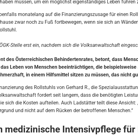
n haben müssen, um ein möglichst eigenständiges Leben führen 
benfalls monatelang auf die Finanzierungszusage für einen Rollst
uhause zwar noch zu Fuß fortbewegen, wenn sie sich an Wänd
llstuhl.
r ÖGK-Stelle erst ein, nachdem sich die Volksanwaltschaft eingesch
ent des Österreichischen Behindertenrates, betont, dass Mensc
 das Leben von Menschen beeinträchtigen, die beispielsweise a
schmerzhaft, in einem Hilfsmittel sitzen zu müssen, das nicht gu
anzierung des Rollstuhls von Gerhard R., die Spezialausstattu
olksanwaltschaft fordert seit langem, dass die benötigten Leistun
 sich die Kosten aufteilen. Auch Ladstätter teilt diese Ansicht:
tergrund und nicht auf dem Rücken der betroffenen Menschen.“
 medizinische Intensivpflege für