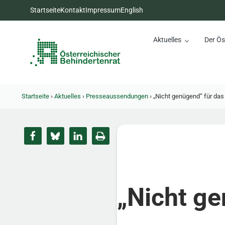
Zum Inhalt springen
Zur Hauptnavigation springen
Zum Footer springen
Startseite
Kontakt
Impressum
English
Aktuelles
Der Ös
Österreichischer Behinderte
Dachorganisation der Behindertenverbände Österreichs
Startseite
›
Aktuelles
›
Presseaussendungen
›
„Nicht genügend“ für das 
„Nicht ge