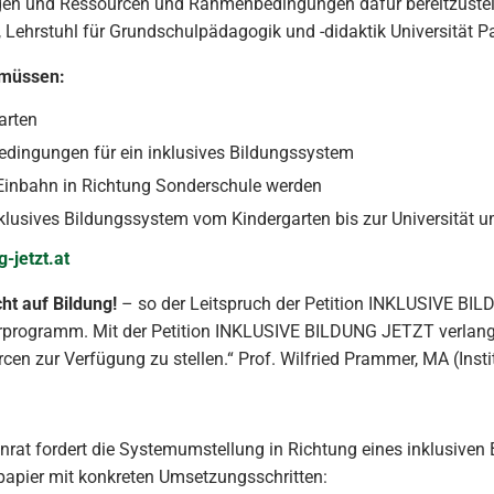
rgen und Ressourcen und Rahmenbedingungen dafür bereitzustell
ehrstuhl für Grundschulpädagogik und -didaktik Universität Pas
 müssen:
arten
ingungen für ein inklusives Bildungssystem
r Einbahn in Richtung Sonderschule werden
inklusives Bildungssystem vom Kindergarten bis zur Universität 
-jetzt.at
ht auf Bildung!
– so der Leitspruch der Petition INKLUSIVE BILD
parprogramm. Mit der Petition INKLUSIVE BILDUNG JETZT verlange
en zur Verfügung zu stellen.“ Prof. Wilfried Prammer, MA (Ins
enrat fordert die Systemumstellung in Richtung eines inklusive
spapier mit konkreten Umsetzungsschritten: