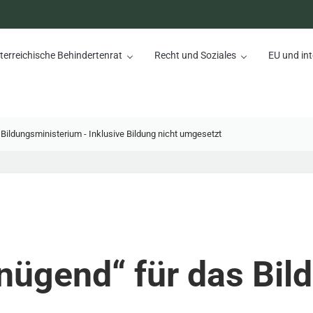
terreichische Behindertenrat
Recht und Soziales
EU und int
nrat
Bildungsministerium - Inklusive Bildung nicht umgesetzt
nügend“ für das Bil