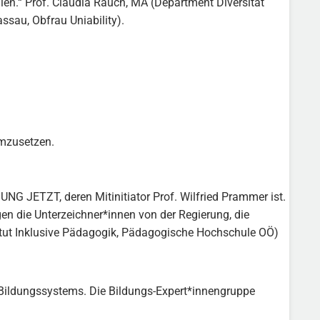
en.“ Prof. Claudia Rauch, MA (Department Diversität
sau, Obfrau Uniability).
umzusetzen.
UNG JETZT, deren Mitinitiator Prof. Wilfried Prammer ist.
n die Unterzeichner*innen von der Regierung, die
titut Inklusive Pädagogik, Pädagogische Hochschule OÖ)
n Bildungssystems. Die Bildungs-Expert*innengruppe