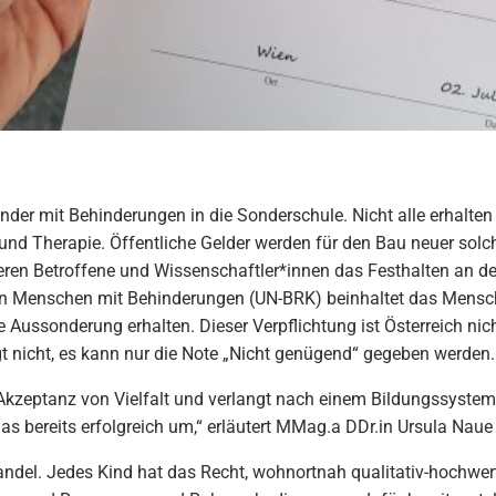
er mit Behinderungen in die Sonderschule. Nicht alle erhalten 
- und Therapie. Öffentliche Gelder werden für den Bau neuer solc
sieren Betroffene und Wissenschaftler*innen das Festhalten an de
n Menschen mit Behinderungen (UN-BRK) beinhaltet das Mensche
 Aussonderung erhalten. Dieser Verpflichtung ist Österreich n
gt nicht, es kann nur die Note „Nicht genügend“ gegeben werden.
 Akzeptanz von Vielfalt und verlangt nach einem Bildungssystem
s bereits erfolgreich um,“ erläutert MMag.a DDr.in Ursula Naue (I
del. Jedes Kind hat das Recht, wohnortnah qualitativ-hochwertig