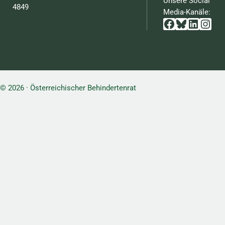
Unsere Social
4849
Media-Kanäle:
Facebook
Bluesky
Linked
Inst
© 2026 · Österreichischer Behindertenrat