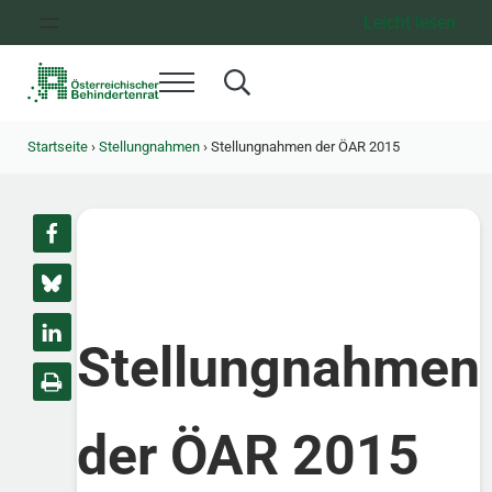
Zum Inhalt springen
Zur Hauptnavigation springen
Zum Footer springen
Leicht lesen
Menü
Search...
Österreichischer Behindertenrat
Dachorganisation der Behindertenverbände Österreichs
Startseite
›
Stellungnahmen
›
Stellungnahmen der ÖAR 2015
Stellungnahmen
der ÖAR 2015