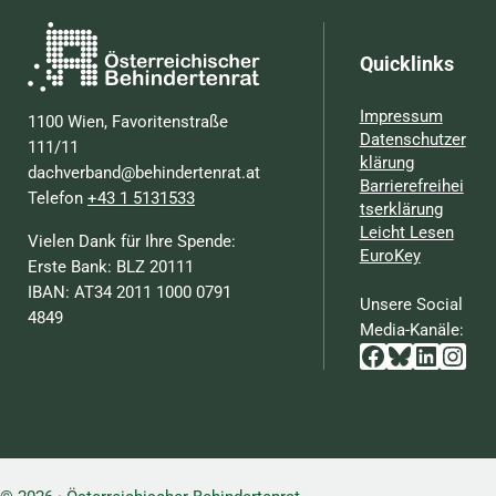
Quicklinks
Impressum
1100 Wien, Favoritenstraße
Datenschutzer
111/11
klärung
dachverband@behindertenrat.at
Barrierefreihei
Telefon
+43 1 5131533
tserklärung
Leicht Lesen
Vielen Dank für Ihre Spende:
EuroKey
Erste Bank: BLZ 20111
IBAN: AT34 2011 1000 0791
Unsere Social
4849
Media-Kanäle:
Facebook
Bluesky
Linked
Inst