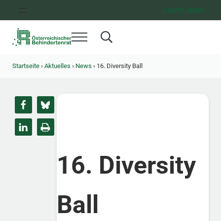
Zum Inhalt springen
Zur Hauptnavigation springen
Zum Footer springen
Leicht lesen
Menü
Search...
Österreichischer Behindertenrat
Dachorganisation der Behindertenverbände Österreichs
Startseite
›
Aktuelles
›
News
›
16. Diversity Ball
16. Diversity
Ball